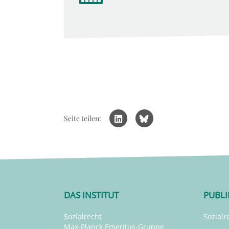
Seite teilen:
DAS INSTITUT
PUBL
Sozialrecht
Sozialr
Max-Planck Emeritus-Gruppe