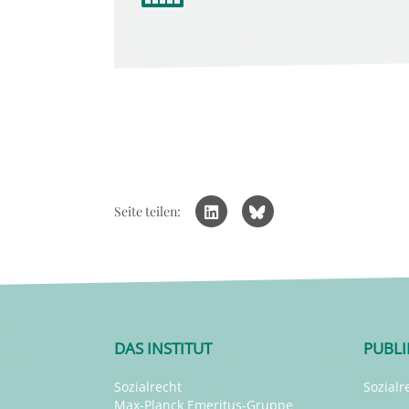
Seite teilen:
DAS INSTITUT
PUBL
Sozialrecht
Sozialr
Max-Planck Emeritus-Gruppe