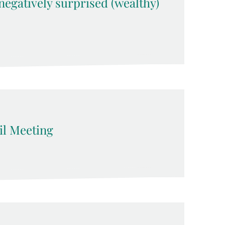
negatively surprised (wealthy)
l Meeting