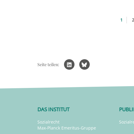
1
Seite teilen:
DAS INSTITUT
PUBL
Sozialrecht
Sozialr
Max-Planck Emeritus-Gruppe