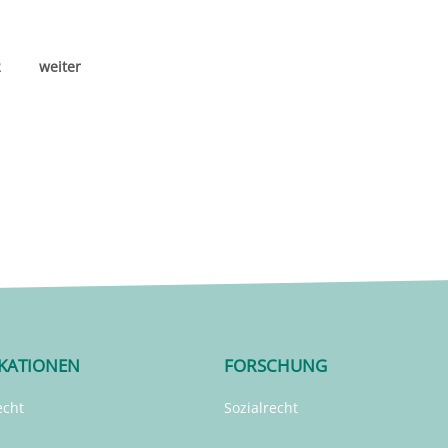
2
weiter
IKATIONEN
FORSCHUNG
echt
Sozialrecht