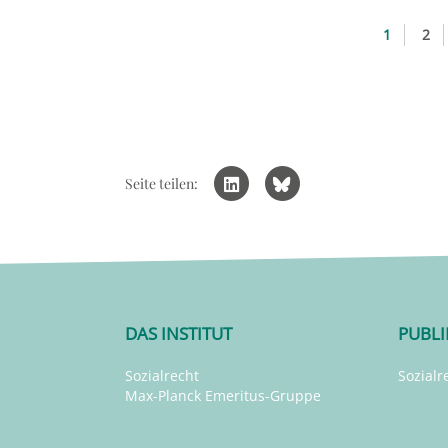
1
2
Seite teilen:
DAS INSTITUT
PUBL
Sozialrecht
Sozialr
Max-Planck Emeritus-Gruppe