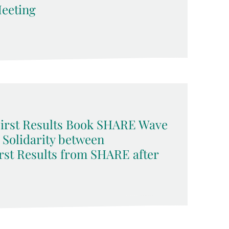
eeting
 First Results Book SHARE Wave
d Solidarity between
rst Results from SHARE after