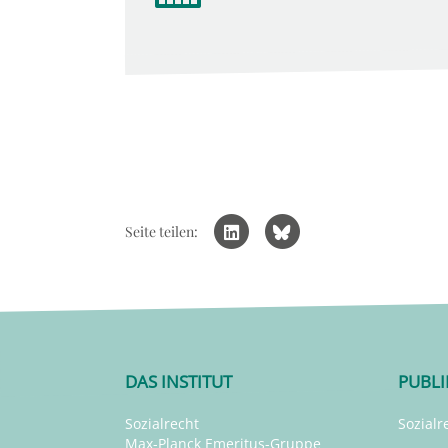
Seite teilen:
DAS INSTITUT
PUBL
Sozialrecht
Sozialr
Max-Planck Emeritus-Gruppe