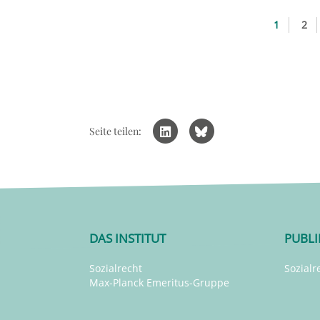
1
2
Seite teilen:
DAS INSTITUT
PUBL
Sozialrecht
Sozialr
Max-Planck Emeritus-Gruppe