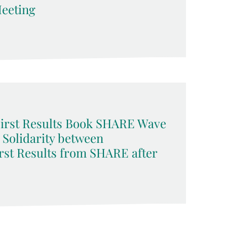
eeting
 First Results Book SHARE Wave
d Solidarity between
rst Results from SHARE after