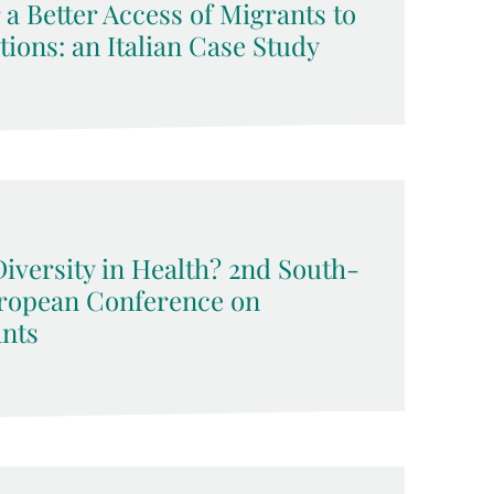
 a Better Access of Migrants to
ions: an Italian Case Study
Diversity in Health? 2nd South-
uropean Conference on
nts