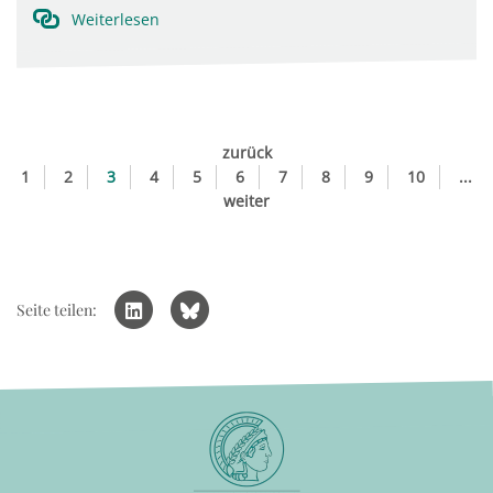
Weiterlesen
zurück
1
2
3
4
5
6
7
8
9
10
...
weiter
Seite teilen: