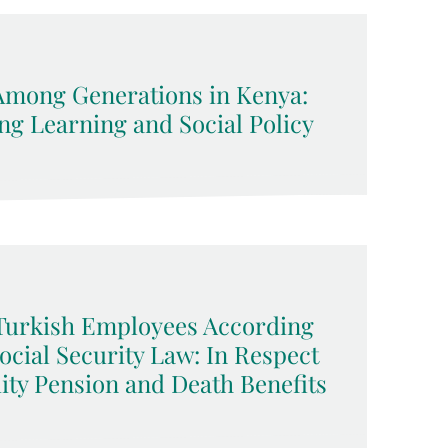
Among Generations in Kenya:
ng Learning and Social Policy
f Turkish Employees According
cial Security Law: In Respect
dity Pension and Death Benefits