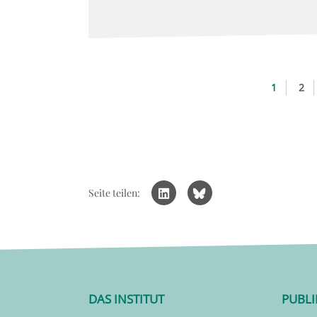
1
2
Seite teilen:
DAS INSTITUT
PUBL