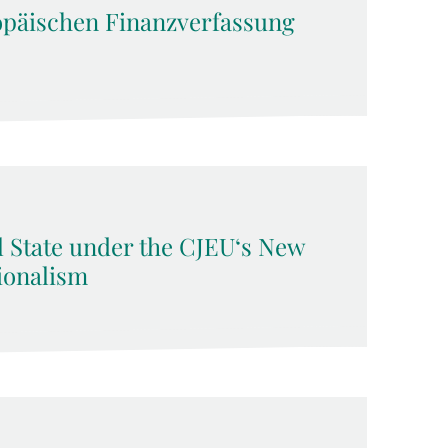
opäischen Finanzverfassung
l State under the CJEU‘s New
ionalism