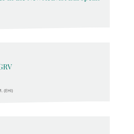
 GRV
. (EHI)