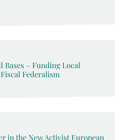
l Bases – Funding Local
 Fiscal Federalism
 in the New Activist European