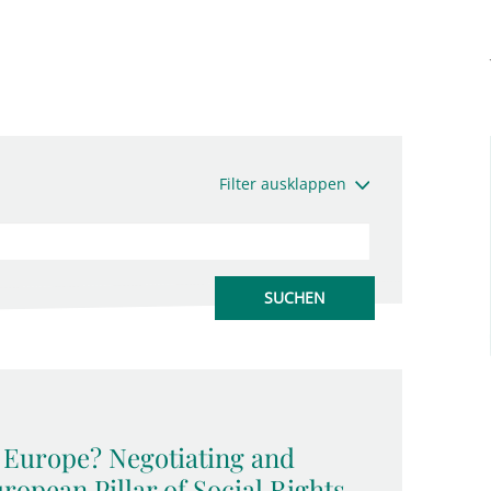
Filter ausklappen
l Europe? Negotiating and
opean Pillar of Social Rights