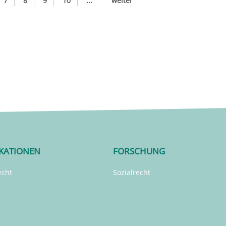
7
8
9
10
...
weiter
IKATIONEN
FORSCHUNG
echt
Sozialrecht