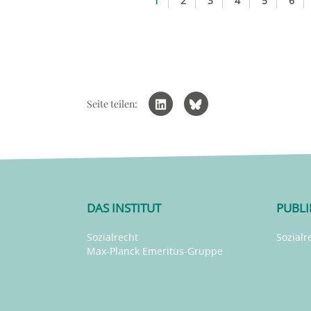
1
2
3
4
5
6
Seite teilen:
DAS INSTITUT
PUBL
Sozialrecht
Sozialr
Max-Planck Emeritus-Gruppe