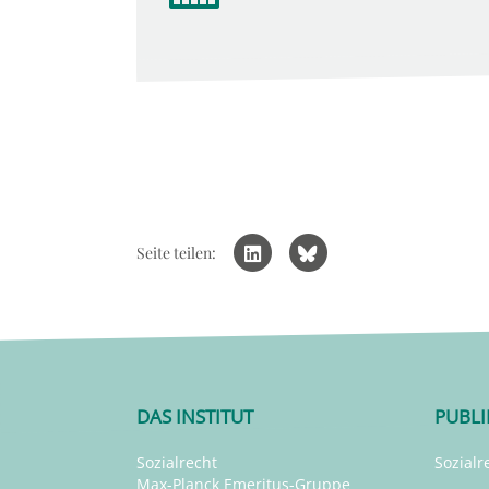
Seite teilen:
DAS INSTITUT
PUBL
Sozialrecht
Sozialr
Max-Planck Emeritus-Gruppe