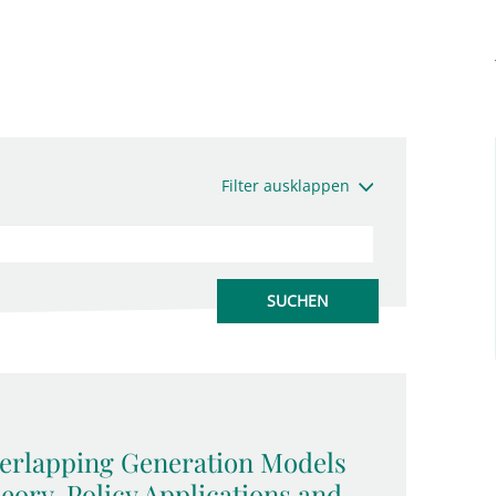
Filter ausklappen
rlapping Generation Models
eory, Policy Applications and