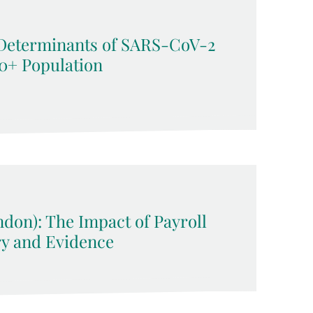
Determinants of SARS-CoV-2
50+ Population
ndon): The Impact of Payroll
ry and Evidence