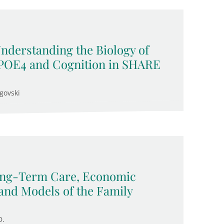
Understanding the Biology of
APOE4 and Cognition in SHARE
govski
Long-Term Care, Economic
and Models of the Family
D.