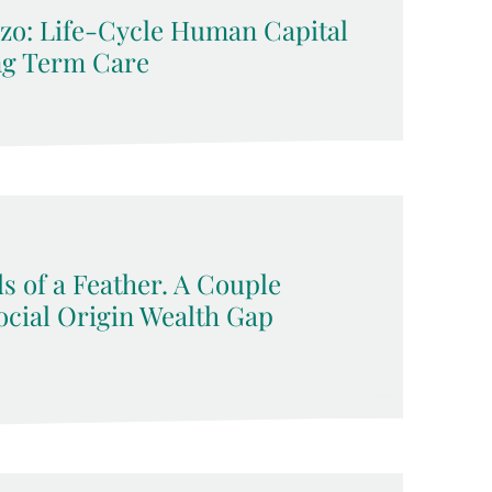
zo: Life-Cycle Human Capital
ng Term Care
s of a Feather. A Couple
ocial Origin Wealth Gap