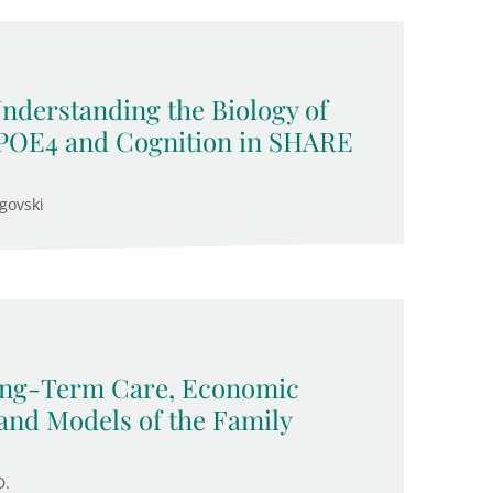
Understanding the Biology of
APOE4 and Cognition in SHARE
govski
Long-Term Care, Economic
and Models of the Family
D.