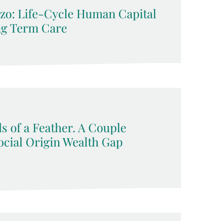
zo: Life-Cycle Human Capital
ng Term Care
s of a Feather. A Couple
ocial Origin Wealth Gap