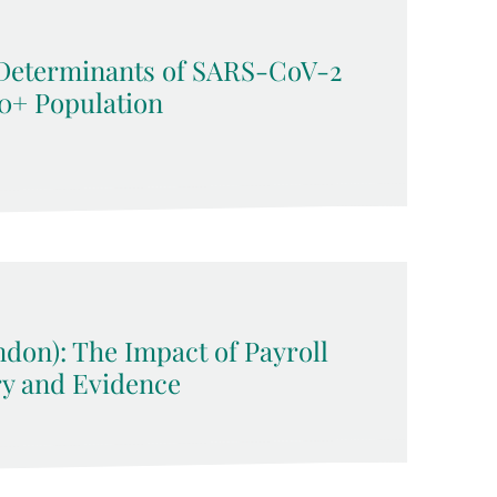
Determinants of SARS-CoV-2
50+ Population
ndon): The Impact of Payroll
ry and Evidence