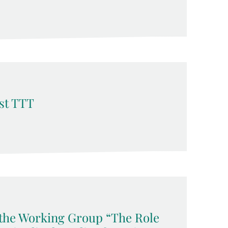
st TTT
f the Working Group “The Role