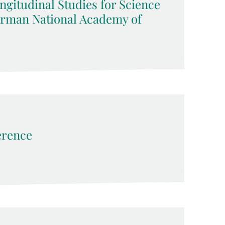
ngitudinal Studies for Science
German National Academy of
erence