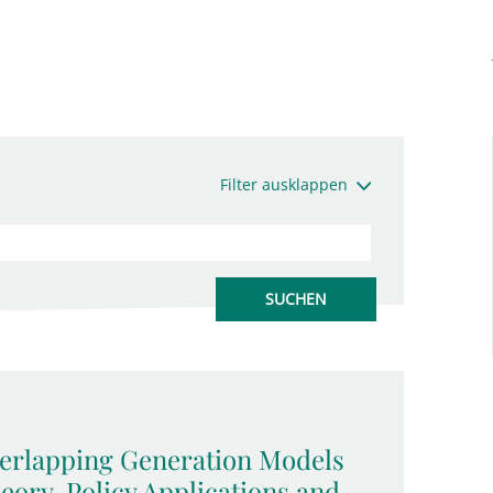
Filter ausklappen
rlapping Generation Models
eory, Policy Applications and