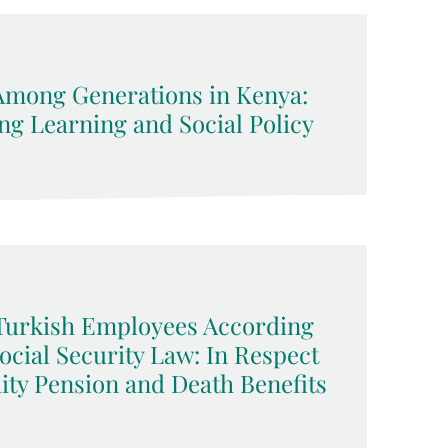
Among Generations in Kenya:
ng Learning and Social Policy
f Turkish Employees According
cial Security Law: In Respect
dity Pension and Death Benefits