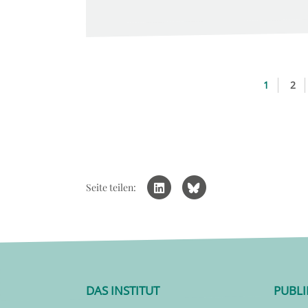
1
2
Seite teilen:
DAS INSTITUT
PUBL