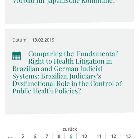
Vorbild für japanische Kommune?
Datum:
13.02.2019
Comparing the 'Fundamental'
Right to Health Litigation in
Brazilian and German Judicial
Systems: Brazilian Judiciary's
Dysfunctional Role in the Control of
Public Health Policies?
zurück
...
5
6
7
8
9
10
11
12
13