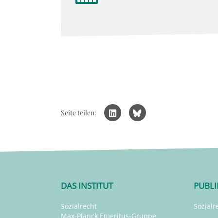
Seite teilen:
DAS INSTITUT
PUBL
Sozialrecht
Sozialr
Max-Planck Emeritus-Gruppe