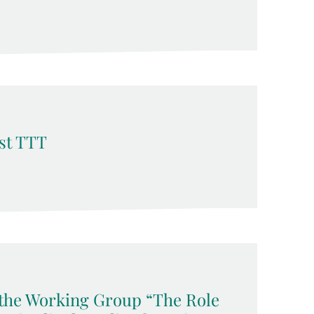
st TTT
f the Working Group “The Role