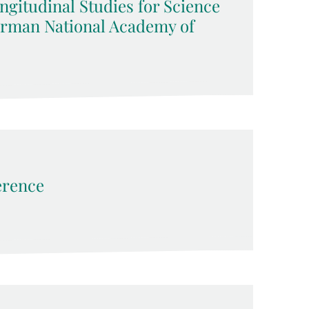
ngitudinal Studies for Science
German National Academy of
erence