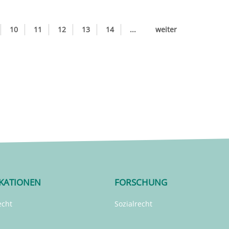
10
11
12
13
14
...
weiter
IKATIONEN
FORSCHUNG
echt
Sozialrecht