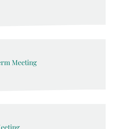
erm Meeting
eeting