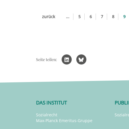
zurück
...
5
6
7
8
9
Seite teilen:
DAS INSTITUT
PUBL
Sozialrecht
Sozialr
Max-Planck Emeritus-Gruppe