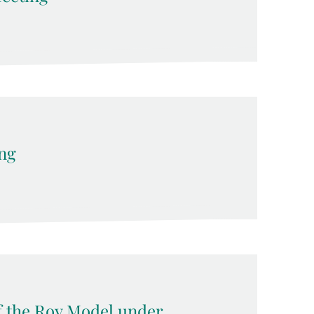
ng
f the Roy Model under