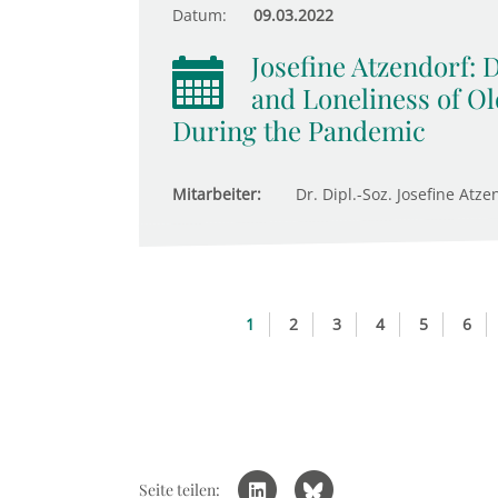
Datum:
09.03.2022
Josefine Atzendorf:
and Loneliness of Ol
During the Pandemic
Mitarbeiter:
Dr. Dipl.-Soz. Josefine Atze
1
2
3
4
5
6
Seite teilen: