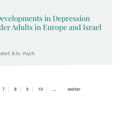
 Developments in Depression
der Adults in Europe and Israel
ndorf, B.Sc. Psych.
7
8
9
10
...
weiter