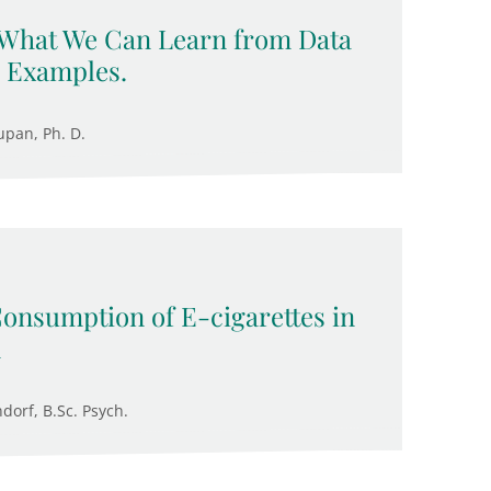
 What We Can Learn from Data
 Examples.
upan, Ph. D.
Consumption of E-cigarettes in
n
ndorf, B.Sc. Psych.