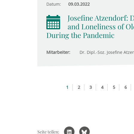
Datum:
09.03.2022
Josefine Atzendorf:
and Loneliness of Ol
During the Pandemic
Mitarbeiter:
Dr. Dipl.-Soz. Josefine Atze
1
2
3
4
5
6
Seite teilen: