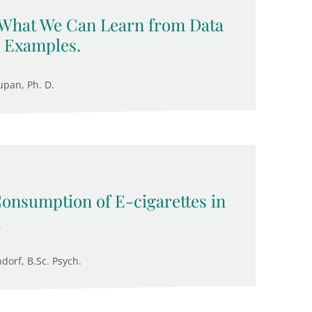
 What We Can Learn from Data
 Examples.
upan, Ph. D.
Consumption of E-cigarettes in
n
ndorf, B.Sc. Psych.