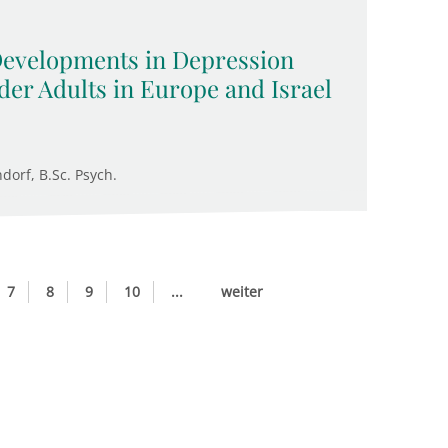
 Developments in Depression
der Adults in Europe and Israel
ndorf, B.Sc. Psych.
7
8
9
10
...
weiter