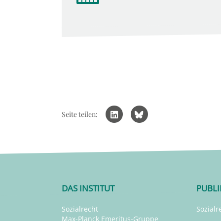
Seite teilen:
DAS INSTITUT
PUBL
Sozialrecht
Sozialr
Max-Planck Emeritus-Gruppe