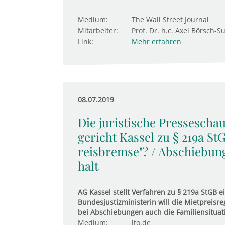
Medium:
The Wall Street Journal
Mitarbeiter:
Prof. Dr. h.c. Axel Börsch-S
Link:
Mehr erfahren
08.07.2019
Die juristische Presseschau
ge­richt Kassel zu § 219a St
reis­b­remse"? / Ab­schie­bu
halt
AG Kassel stellt Verfahren zu § 219a StGB 
Bundesjustizministerin will die Mietpreis
bei Abschiebungen auch die Familiensituat
Medium:
lto.de