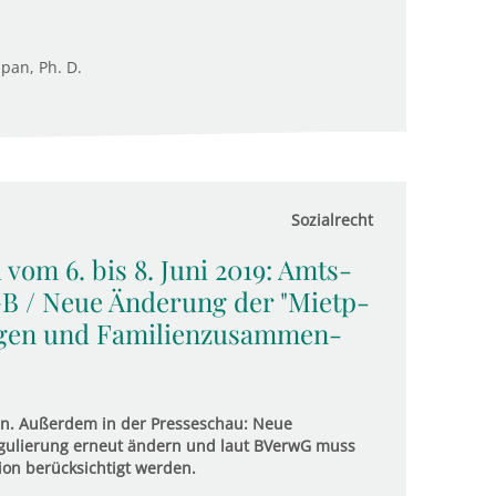
upan, Ph. D.
Sozialrecht
 vom 6. bis 8. Juni 2019: Amts­
GB / Neue Ände­rung der "Miet­p­
ngen und Fami­li­en­zu­sam­men­
ein. Außerdem in der Presseschau: Neue
regulierung erneut ändern und laut BVerwG muss
ion berücksichtigt werden.