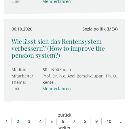
Link:
Mehr erfahren
06.10.2020
Sozialpolitik (MEA)
Wie lässt sich das Rentensystem
verbessern? (How to improve the
pension system?)
Medium:
BR - Notizbuch
Mitarbeiter:
Prof. Dr. h.c. Axel Börsch-Supan, Ph. D.
Thema:
Rente
Link:
Mehr erfahren
zurück
1
2
3
4
5
6
7
8
9
10
...
weiter