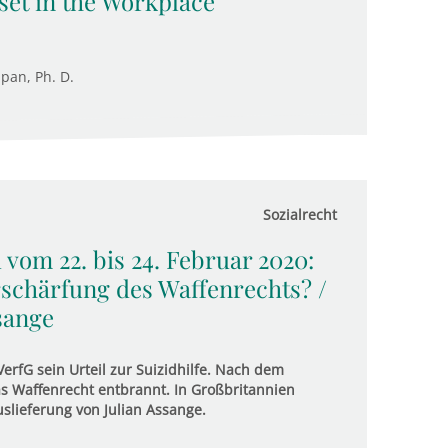
set in the Workplace
upan, Ph. D.
Sozialrecht
 vom 22. bis 24. Februar 2020:
r­schär­fung des Waf­fen­rechts? /
s­ange
fG sein Urteil zur Suizidhilfe. Nach dem
s Waffenrecht entbrannt. In Großbritannien
slieferung von Julian Assange.