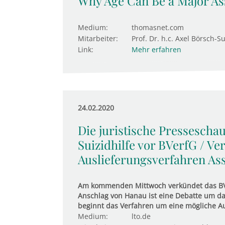
Why Age Can Be a Major As
Medium:
thomasnet.com
Mitarbeiter:
Prof. Dr. h.c. Axel Börsch-S
Link:
Mehr erfahren
24.02.2020
Die juristische Presseschau
Sui­zid­hilfe vor BVerfG / Ve
Aus­lie­fe­rungs­ver­fahren As
Am kommenden Mittwoch verkündet das BVer
Anschlag von Hanau ist eine Debatte um da
beginnt das Verfahren um eine mögliche Au
Medium:
lto.de