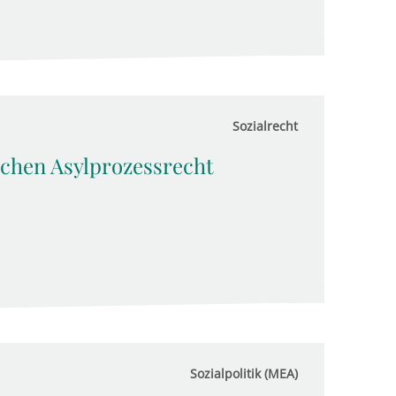
Sozialrecht
chen Asyl­pro­zess­recht
Sozialpolitik (MEA)