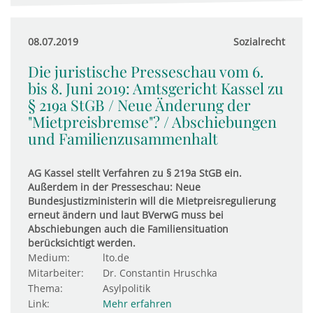
08.07.2019
Sozialrecht
Die juristische Presseschau vom 6.
bis 8. Juni 2019: Amts­ge­richt Kassel zu
§ 219a StGB / Neue Ände­rung der
"Miet­p­reis­b­remse"? / Ab­schie­bungen
und Fami­li­en­zu­sam­men­halt
AG Kassel stellt Verfahren zu § 219a StGB ein.
Außerdem in der Presseschau: Neue
Bundesjustizministerin will die Mietpreisregulierung
erneut ändern und laut BVerwG muss bei
Abschiebungen auch die Familiensituation
berücksichtigt werden.
Medium:
lto.de
Mitarbeiter:
Dr. Constantin Hruschka
Thema:
Asylpolitik
Link:
Mehr erfahren