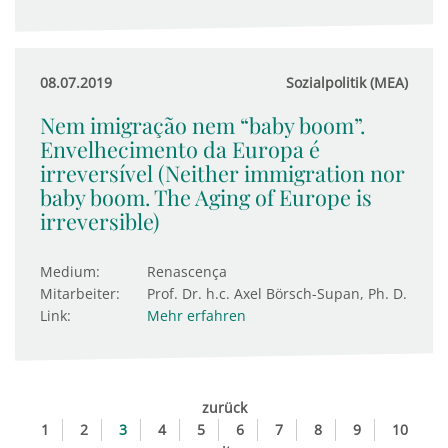
08.07.2019
Sozialpolitik (MEA)
Nem imigração nem “baby boom”.
Envelhecimento da Europa é
irreversível (Neither immigration nor
baby boom. The Aging of Europe is
irreversible)
Medium:
Renascença
Mitarbeiter:
Prof. Dr. h.c. Axel Börsch-Supan, Ph. D.
Link:
Mehr erfahren
zurück
1
2
3
4
5
6
7
8
9
10