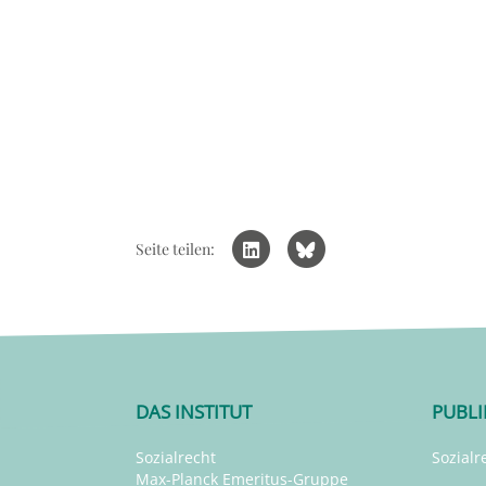
Seite teilen:
DAS INSTITUT
PUBL
Sozialrecht
Sozialr
Max-Planck Emeritus-Gruppe