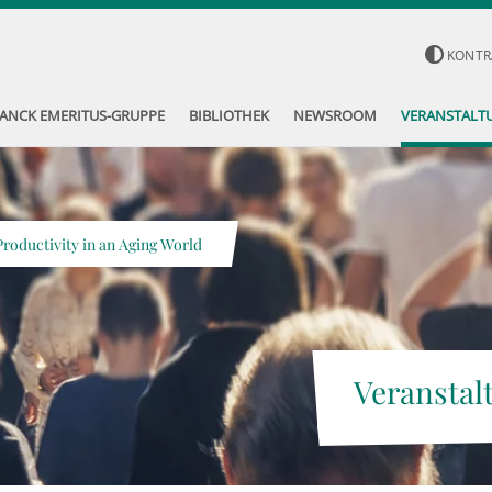
KONTR
ANCK EMERITUS-GRUPPE
BIBLIOTHEK
NEWSROOM
VERANSTALT
roductivity in an Aging World
Veranstal