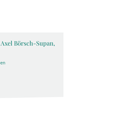
c. Axel Börsch-Supan,
ren