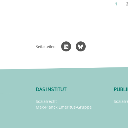
1
Seite teilen:
DAS INSTITUT
PUBL
Sozialrecht
Sozialr
Max-Planck Emeritus-Gruppe