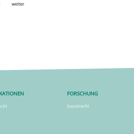
2
weiter
IKATIONEN
FORSCHUNG
echt
Sozialrecht