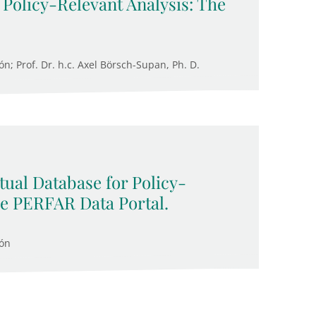
 Policy-Relevant Analysis: The
n; Prof. Dr. h.c. Axel Börsch-Supan, Ph. D.
ual Database for Policy-
he PERFAR Data Portal.
cón