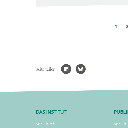
1
Seite teilen:
DAS INSTITUT
PUBL
Sozialrecht
Sozialr