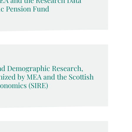
MEA and the Research Data
ic Pension Fund
d Demographic Research,
nized by MEA and the Scottish
conomics (SIRE)