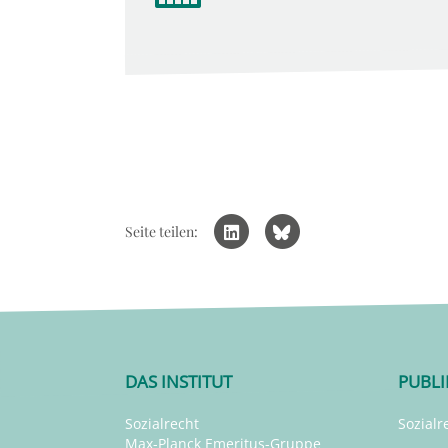
Seite teilen:
DAS INSTITUT
PUBL
Sozialrecht
Sozialr
Max-Planck Emeritus-Gruppe