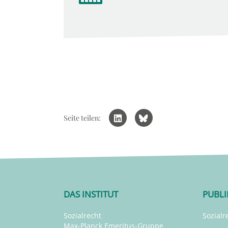
Seite teilen:
DAS INSTITUT
PUBL
Sozialrecht
Sozialr
Max-Planck Emeritus-Gruppe