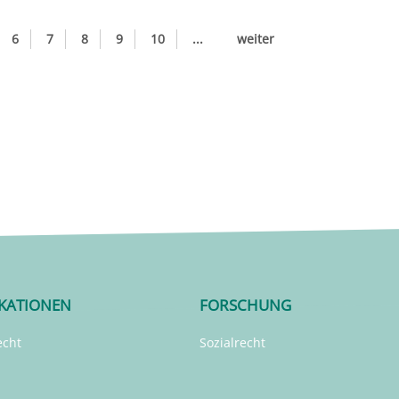
6
7
8
9
10
...
weiter
IKATIONEN
FORSCHUNG
echt
Sozialrecht