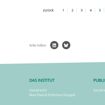
zurück
1
2
3
4
5
Seite teilen:
DAS INSTITUT
PUBL
Sozialrecht
Sozialr
Max-Planck Emeritus-Gruppe