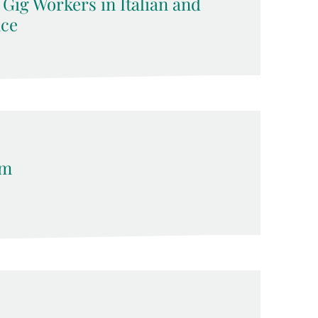
 Gig Workers in Italian and
ce
em