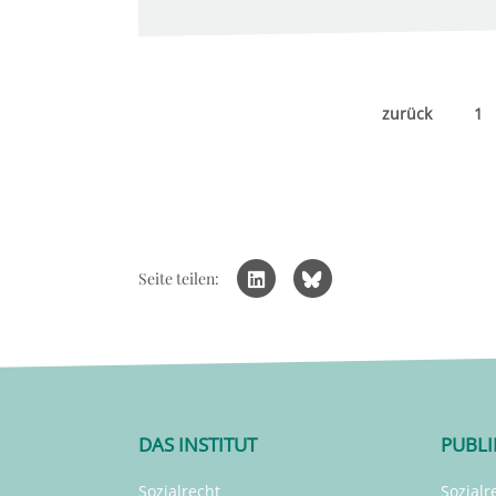
zurück
1
Seite teilen:
DAS INSTITUT
PUBL
Sozialrecht
Sozialr