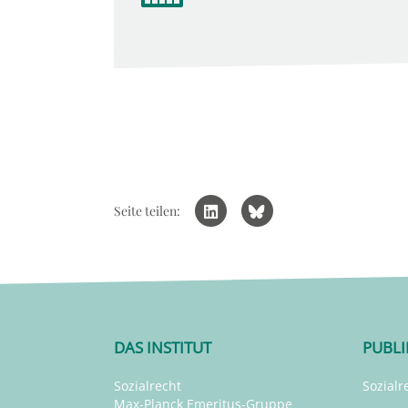
Seite teilen:
DAS INSTITUT
PUBL
Sozialrecht
Sozialr
Max-Planck Emeritus-Gruppe