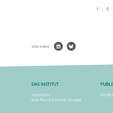
1
2
Seite teilen:
DAS INSTITUT
PUBL
Sozialrecht
Sozialr
Max-Planck Emeritus-Gruppe