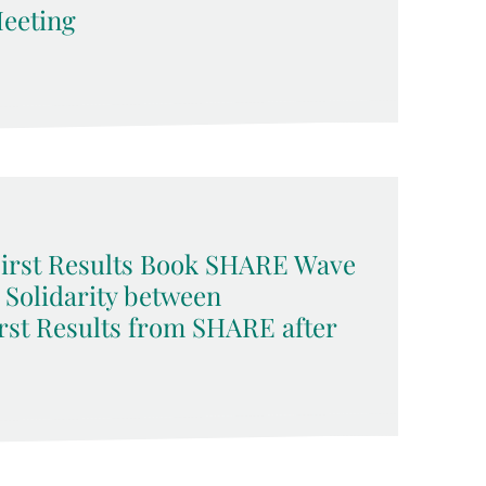
eeting
 First Results Book SHARE Wave
d Solidarity between
rst Results from SHARE after