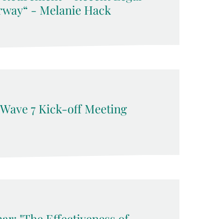
rway“ - Melanie Hack
 Wave 7 Kick-off Meeting
ar: "The Effectiveness of