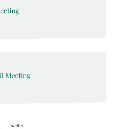
eeting
l Meeting
2
weiter