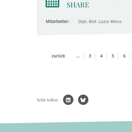
SHARE
Mitarbeiter:
Dipl.-Biol. Luzia Weiss
zurück
...
3
4
5
6
Seite teilen: