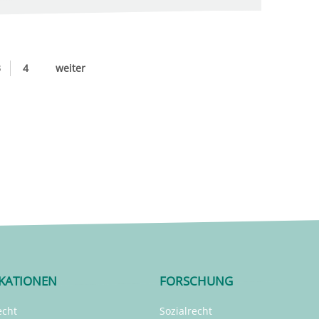
3
4
weiter
IKATIONEN
FORSCHUNG
echt
Sozialrecht