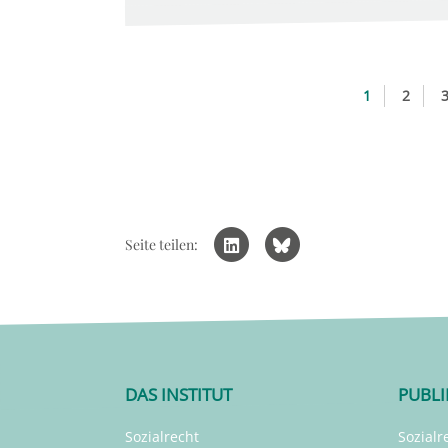
1
2
Seite teilen:
DAS INSTITUT
PUBL
Sozialrecht
Sozialr