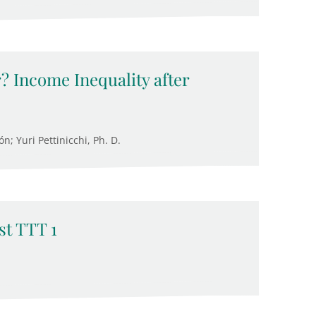
? Income Inequality after
; Yuri Pettinicchi, Ph. D.
t TTT 1