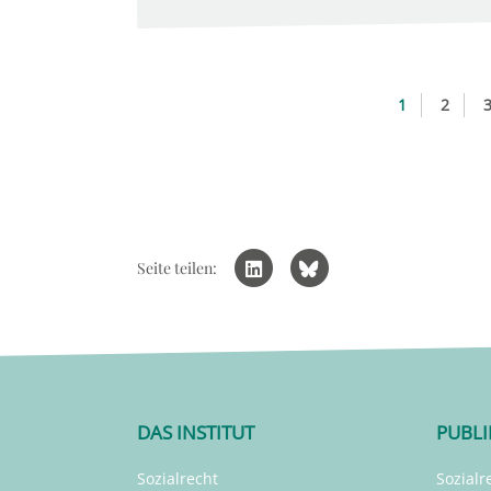
1
2
Seite teilen:
DAS INSTITUT
PUBL
Sozialrecht
Sozialr