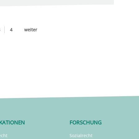
3
4
weiter
IKATIONEN
FORSCHUNG
echt
Sozialrecht