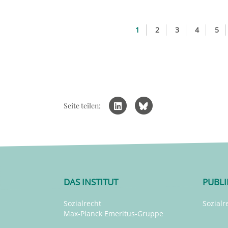
1
2
3
4
5
Seite teilen:
DAS INSTITUT
PUBL
Sozialrecht
Sozialr
Max-Planck Emeritus-Gruppe