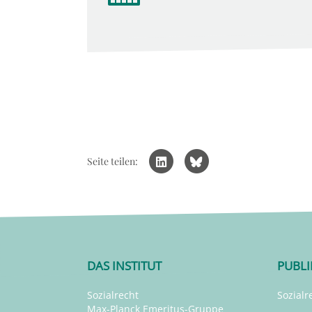
Seite teilen:
DAS INSTITUT
PUBL
Sozialrecht
Sozialr
Max-Planck Emeritus-Gruppe