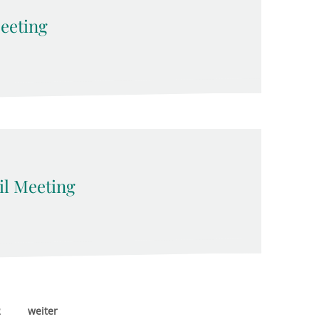
eeting
l Meeting
2
weiter