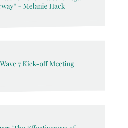
rway“ - Melanie Hack
 Wave 7 Kick-off Meeting
ar: "The Effectiveness of