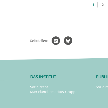
1
2
Seite teilen:
DAS INSTITUT
PUBL
Sozialrecht
Sozialr
Max-Planck Emeritus-Gruppe