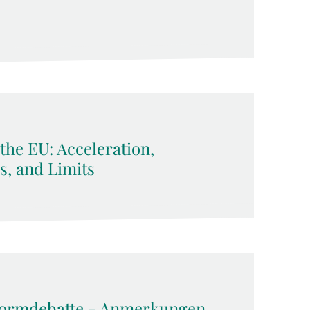
 the EU: Acceleration,
ls, and Limits
formdebatte - Anmerkungen