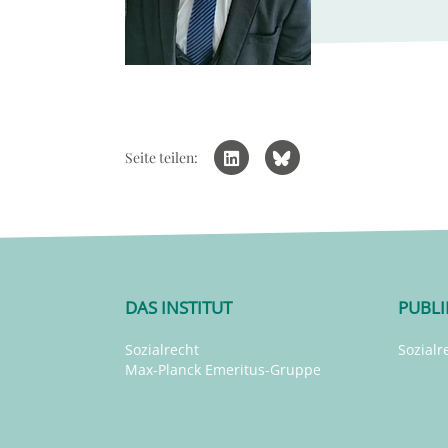
Seite teilen:
DAS INSTITUT
PUBL
Sozialrecht
Sozialr
Max-Planck Emeritus-Gruppe