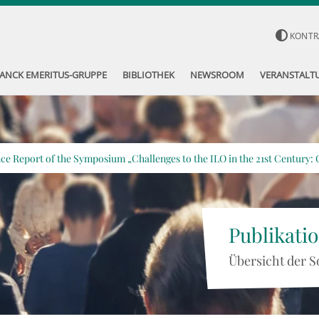
KONTR
ANCK EMERITUS-GRUPPE
BIBLIOTHEK
NEWSROOM
VERANSTALT
e Report of the Symposium „Challenges to the ILO in the 21st Century: O
Publikati
Übersicht der S